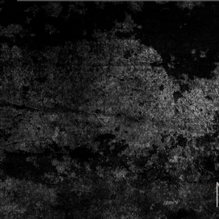
��
��